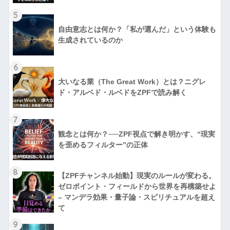
5
自由意志とは何か？「私が選んだ」という体験も
生成されているのか
6
大いなる業（The Great Work）とは？ニグレ
ド・アルベド・ルベドをZPFで読み解く
7
観念とは何か？──ZPF視点で解き明かす、“現実
を歪めるフィルター”の正体
8
【ZPFチャンネル始動】現実のルールが変わる。
ゼロポイント・フィールドから世界を再構築せよ
– マンデラ効果・量子論・スピリチュアルを超え
て
9