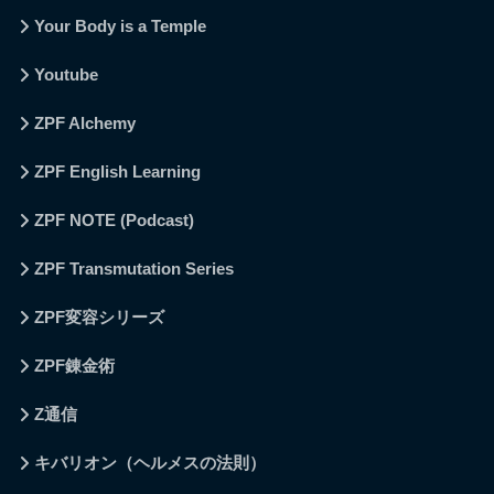
Your Body is a Temple
Youtube
ZPF Alchemy
ZPF English Learning
ZPF NOTE (Podcast)
ZPF Transmutation Series
ZPF変容シリーズ
ZPF錬金術
Z通信
キバリオン（ヘルメスの法則）