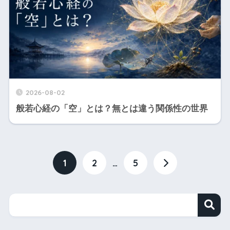
2026-08-02
般若心経の「空」とは？無とは違う関係性の世界
1
2
…
5