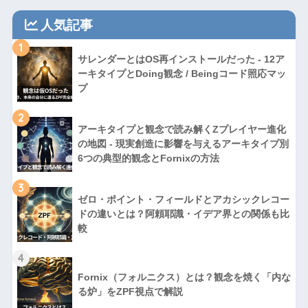
人気記事
1
サレンダーとはOS再インストールだった - 12ア
ーキタイプとDoing観念 / Beingコード照応マッ
プ
2
アーキタイプと観念で読み解くZプレイヤー進化
の地図 - 現実創造に影響を与えるアーキタイプ別
6つの典型的観念とFornixの方法
3
ゼロ・ポイント・フィールドとアカシックレコー
ドの違いとは？阿頼耶識・イデア界との関係も比
較
4
Fornix（フォルニクス）とは？観念を焼く「内な
る炉」をZPF視点で解説