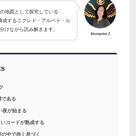
の地図として探究している
業を構成するニグレド・アルベド・ル
を分けながら読み解きます。
Shunpeter Z
ts
か
環である
黒い夜が始まる
新しいコードが熟成する
現実の中で赤く息づく