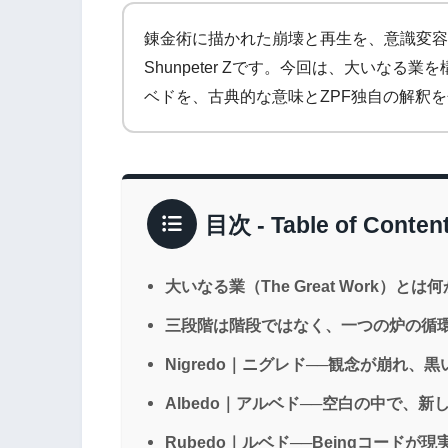
錬金術に描かれた崩壊と再生を、意識変容
Shunpeter Zです。今回は、大いなる
ベドを、古典的な意味とZPF独自の解釈
目次 - Table of Conten
大いなる業（The Great Work）とは何
三段階は階段ではなく、一つの炉の循
Nigredo｜ニグレド──観念が崩れ、
Albedo｜アルベド──空白の中で、
Rubedo｜ルベド──Beingコードが