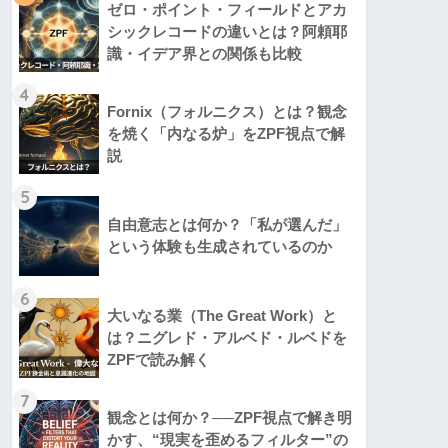
ゼロ・ポイント・フィールドとアカ
シックレコードの違いとは？阿頼耶
識・イデア界との関係も比較
4
Fornix（フォルニクス）とは？観念
を焼く「内なる炉」をZPF視点で解
説
5
自由意志とは何か？「私が選んだ」
という体験も生成されているのか
6
大いなる業（The Great Work）と
は？ニグレド・アルベド・ルベドを
ZPFで読み解く
7
観念とは何か？──ZPF視点で解き明
かす、“現実を歪めるフィルター”の