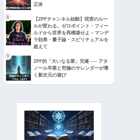
正体
8
【ZPFチャンネル始動】現実のルー
ルが変わる。ゼロポイント・フィー
ルドから世界を再構築せよ – マンデ
ラ効果・量子論・スピリチュアルを
超えて
9
ZPF的「大いなる業」完遂 ── アタ
ノール卒業と究極のサレンダーが導
く新次元の遊び