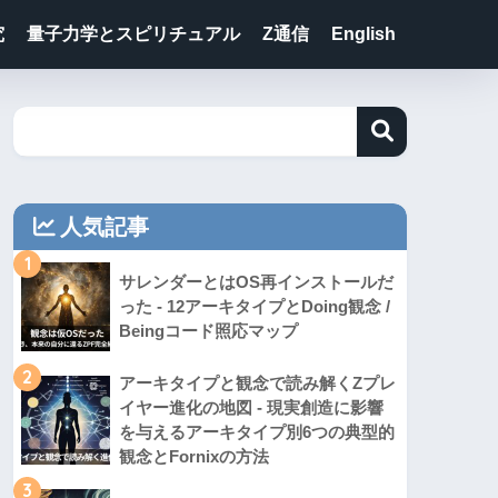
究
量子力学とスピリチュアル
Z通信
English
人気記事
1
サレンダーとはOS再インストールだ
った - 12アーキタイプとDoing観念 /
Beingコード照応マップ
2
アーキタイプと観念で読み解くZプレ
イヤー進化の地図 - 現実創造に影響
を与えるアーキタイプ別6つの典型的
観念とFornixの方法
3