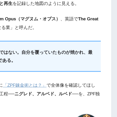
と再生
を記録した地図のように見える。
num Opus（マグヌム・オプス）
、英語で
The Great
なる業」と呼んだ。
ではない。自分を覆っていたものが焼かれ、最
である。
に
「ZPF錬金術とは？」
で全体像を確認してほし
工程──
ニグレド、アルベド、ルベド
──を、ZPF独