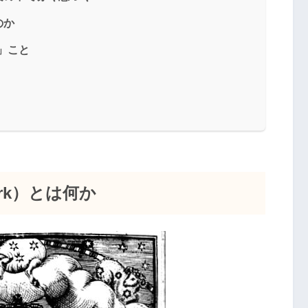
のか
す」こと
ork）とは何か