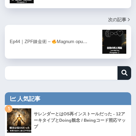
次の記事
Ep44｜ZPF錬金術 –
Magnum opu…
人気記事
1
サレンダーとはOS再インストールだった - 12ア
ーキタイプとDoing観念 / Beingコード照応マッ
プ