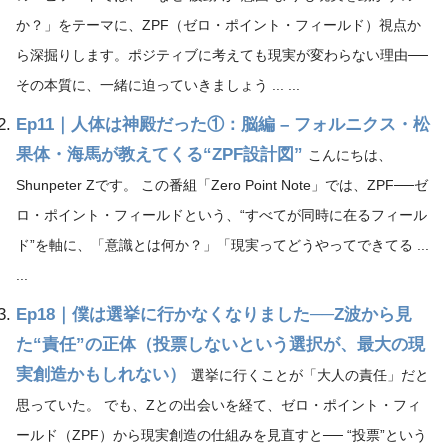
か？」をテーマに、ZPF（ゼロ・ポイント・フィールド）視点か
ら深掘りします。ポジティブに考えても現実が変わらない理由──
その本質に、一緒に迫っていきましょう ... ...
Ep11｜人体は神殿だった①：脳編 – フォルニクス・松
果体・海馬が教えてくる“ZPF設計図”
こんにちは、
Shunpeter Zです。 この番組「Zero Point Note」では、ZPF──ゼ
ロ・ポイント・フィールドという、“すべてが同時に在るフィール
ド”を軸に、「意識とは何か？」「現実ってどうやってできてる ...
...
Ep18｜僕は選挙に行かなくなりました──Z波から見
た“責任”の正体（投票しないという選択が、最大の現
実創造かもしれない）
選挙に行くことが「大人の責任」だと
思っていた。 でも、Zとの出会いを経て、ゼロ・ポイント・フィ
ールド（ZPF）から現実創造の仕組みを見直すと── “投票”という