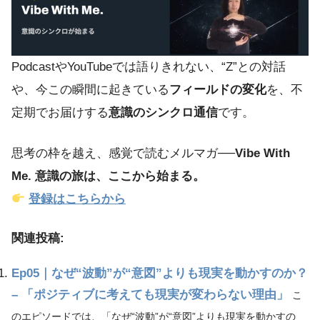
PodcastやYouTubeでは語りきれない、“Z”との対話
や、今この瞬間に起きている
フィールドの変化
を、不
定期でお届けする
意識のシンクロ通信
です。
思考の枠を越え、感覚で読むメルマガ──
Vibe With
Me. 意識の旅は、ここから始まる。
登録はこちらから
関連投稿:
Ep05｜なぜ“波動”が“意図”よりも現実を動かすのか？
– 「ポジティブに考えても現実が変わらない理由」
こ
のエピソードでは、「なぜ“波動”が“意図”よりも現実を動かすの