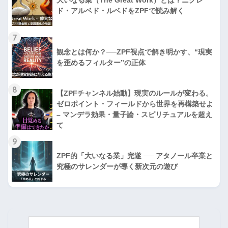
ド・アルベド・ルベドをZPFで読み解く
7
観念とは何か？──ZPF視点で解き明かす、“現実
を歪めるフィルター”の正体
8
【ZPFチャンネル始動】現実のルールが変わる。
ゼロポイント・フィールドから世界を再構築せよ
– マンデラ効果・量子論・スピリチュアルを超え
て
9
ZPF的「大いなる業」完遂 ── アタノール卒業と
究極のサレンダーが導く新次元の遊び