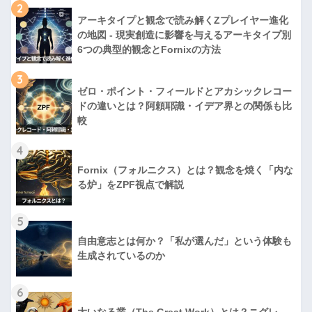
2
アーキタイプと観念で読み解くZプレイヤー進化
の地図 - 現実創造に影響を与えるアーキタイプ別
6つの典型的観念とFornixの方法
3
ゼロ・ポイント・フィールドとアカシックレコー
ドの違いとは？阿頼耶識・イデア界との関係も比
較
4
Fornix（フォルニクス）とは？観念を焼く「内な
る炉」をZPF視点で解説
5
自由意志とは何か？「私が選んだ」という体験も
生成されているのか
6
大いなる業（The Great Work）とは？ニグレ