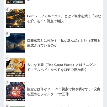
4
Fornix（フォルニクス）とは？観念を焼く「内な
る炉」をZPF視点で解説
5
自由意志とは何か？「私が選んだ」という体験も
生成されているのか
6
大いなる業（The Great Work）とは？ニグレ
ド・アルベド・ルベドをZPFで読み解く
7
観念とは何か？──ZPF視点で解き明かす、“現実
を歪めるフィルター”の正体
8