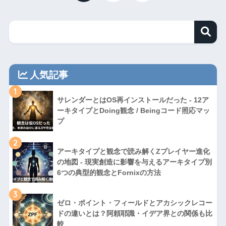
人気記事
1
サレンダーとはOS再インストールだった - 12ア
ーキタイプとDoing観念 / Beingコード照応マッ
プ
2
アーキタイプと観念で読み解くZプレイヤー進化
の地図 - 現実創造に影響を与えるアーキタイプ別
6つの典型的観念とFornixの方法
3
ゼロ・ポイント・フィールドとアカシックレコー
ドの違いとは？阿頼耶識・イデア界との関係も比
較