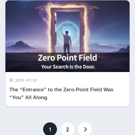
2025-07-22
The “Entrance” to the Zero-Point Field Was
“You” All Along.
1
2