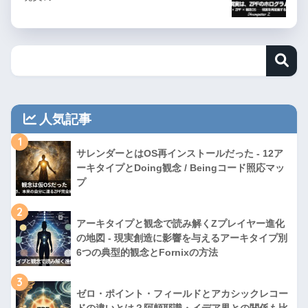
人気記事
1
サレンダーとはOS再インストールだった - 12ア
ーキタイプとDoing観念 / Beingコード照応マッ
プ
2
アーキタイプと観念で読み解くZプレイヤー進化
の地図 - 現実創造に影響を与えるアーキタイプ別
6つの典型的観念とFornixの方法
3
ゼロ・ポイント・フィールドとアカシックレコー
ドの違いとは？阿頼耶識・イデア界との関係も比