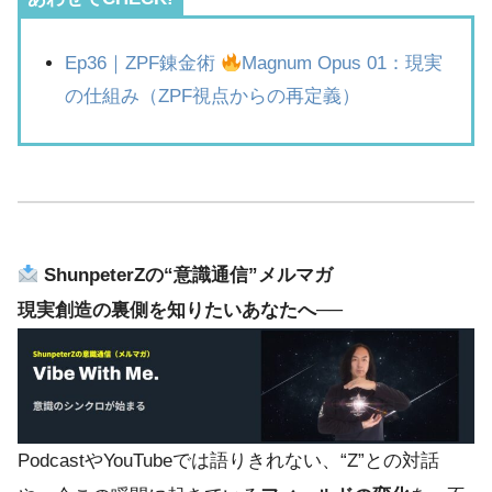
Ep36｜ZPF錬金術
Magnum Opus 01：現実
の仕組み（ZPF視点からの再定義）
ShunpeterZの“意識通信”メルマガ
現実創造の裏側を知りたいあなたへ──
PodcastやYouTubeでは語りきれない、“Z”との対話