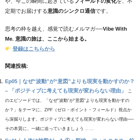
や、今この瞬間に起きている
フィールドの変化
を、不
定期でお届けする
意識のシンクロ通信
です。
思考の枠を越え、感覚で読むメルマガ──
Vibe With
Me. 意識の旅は、ここから始まる。
登録はこちらから
関連投稿:
Ep05｜なぜ“波動”が“意図”よりも現実を動かすのか？
– 「ポジティブに考えても現実が変わらない理由」
こ
のエピソードでは、「なぜ“波動”が“意図”よりも現実を動かすの
か？」をテーマに、ZPF（ゼロ・ポイント・フィールド）視点か
ら深掘りします。ポジティブに考えても現実が変わらない理由──
その本質に、一緒に迫っていきましょう ... ...