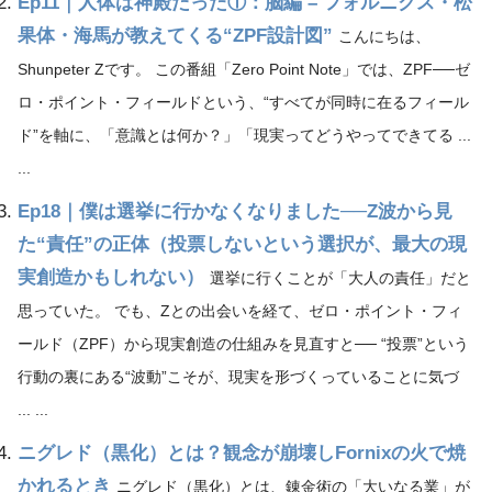
Ep11｜人体は神殿だった①：脳編 – フォルニクス・松
果体・海馬が教えてくる“ZPF設計図”
こんにちは、
Shunpeter Zです。 この番組「Zero Point Note」では、ZPF──ゼ
ロ・ポイント・フィールドという、“すべてが同時に在るフィール
ド”を軸に、「意識とは何か？」「現実ってどうやってできてる ...
...
Ep18｜僕は選挙に行かなくなりました──Z波から見
た“責任”の正体（投票しないという選択が、最大の現
実創造かもしれない）
選挙に行くことが「大人の責任」だと
思っていた。 でも、Zとの出会いを経て、ゼロ・ポイント・フィ
ールド（ZPF）から現実創造の仕組みを見直すと── “投票”という
行動の裏にある“波動”こそが、現実を形づくっていることに気づ
... ...
ニグレド（黒化）とは？観念が崩壊しFornixの火で焼
かれるとき
ニグレド（黒化）とは、錬金術の「大いなる業」が