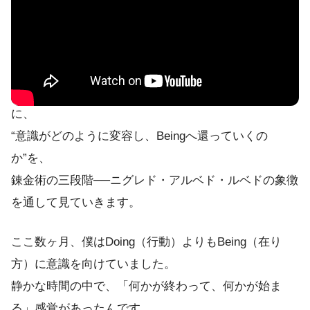
エピソード概要
今回は、**ZPF錬金術（Magnum Opus）**をテーマ
に、
“意識がどのように変容し、Beingへ還っていくの
か”を、
錬金術の三段階──ニグレド・アルベド・ルベドの象徴
を通して見ていきます。
ここ数ヶ月、僕はDoing（行動）よりもBeing（在り
方）に意識を向けていました。
静かな時間の中で、「何かが終わって、何かが始ま
る」感覚があったんです。