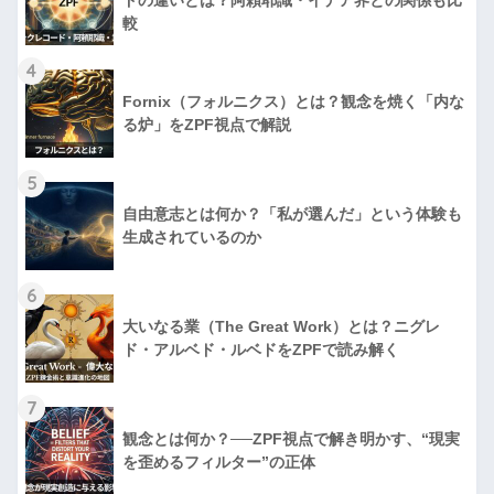
較
4
Fornix（フォルニクス）とは？観念を焼く「内な
る炉」をZPF視点で解説
5
自由意志とは何か？「私が選んだ」という体験も
生成されているのか
6
大いなる業（The Great Work）とは？ニグレ
ド・アルベド・ルベドをZPFで読み解く
7
観念とは何か？──ZPF視点で解き明かす、“現実
を歪めるフィルター”の正体