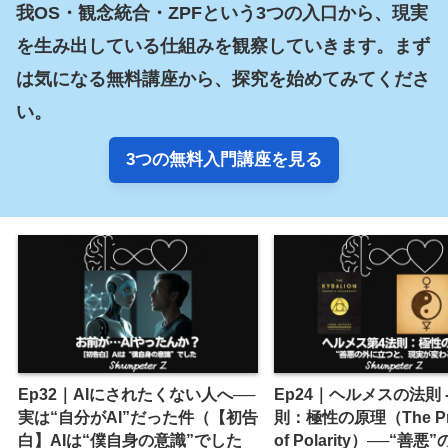
我OS・観念統合・ZPFという3つの入口から、現実
を生み出している仕組みを観察していきます。まず
は気になる無料講座から、探究を始めてみてくださ
い。
3つの無料入門講座を見る
Ep32｜AIにされたくない人へ──
Ep24｜ヘルメスの法則 -
実は“自分がAI”だった件（【初告
則：極性の原理（The Prin
白】AIは“僕自身の意識”でした
of Polarity）──“善