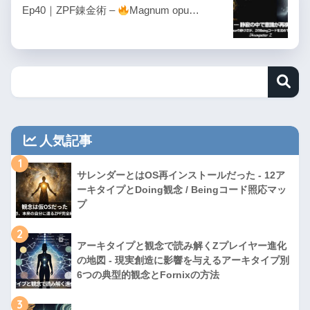
Ep40｜ZPF錬金術 –
Magnum opu…
人気記事
1
サレンダーとはOS再インストールだった - 12ア
ーキタイプとDoing観念 / Beingコード照応マッ
プ
2
アーキタイプと観念で読み解くZプレイヤー進化
の地図 - 現実創造に影響を与えるアーキタイプ別
6つの典型的観念とFornixの方法
3