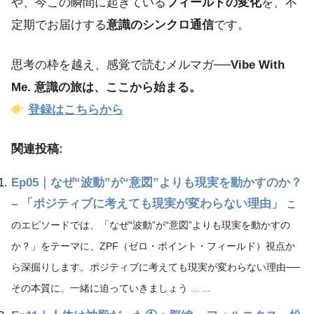
や、今この瞬間に起きている
フィールドの変化
を、不
定期でお届けする
意識のシンクロ通信
です。
思考の枠を越え、感覚で読むメルマガ──
Vibe With
Me. 意識の旅は、ここから始まる。
登録はこちらから
関連投稿:
Ep05｜なぜ“波動”が“意図”よりも現実を動かすのか？
– 「ポジティブに考えても現実が変わらない理由」
こ
のエピソードでは、「なぜ“波動”が“意図”よりも現実を動かすの
か？」をテーマに、ZPF（ゼロ・ポイント・フィールド）視点か
ら深掘りします。ポジティブに考えても現実が変わらない理由──
その本質に、一緒に迫っていきましょう ... ...