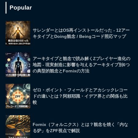
Popular
サレンダーとはOS再インストールだった - 12アー
キタイプとDoing観念 / Beingコード照応マップ
アーキタイプと観念で読み解くZプレイヤー進化の
地図 - 現実創造に影響を与えるアーキタイプ別6つ
の典型的観念とFornixの方法
ゼロ・ポイント・フィールドとアカシックレコー
ドの違いとは？阿頼耶識・イデア界との関係も比
較
Fornix（フォルニクス）とは？観念を焼く「内な
る炉」をZPF視点で解説