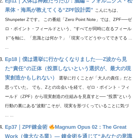
Ep11｜人体は神殿だった①：脳編 – フォルニクス・松
果体・海馬が教えてくる“ZPF設計図”
こんにちは、
Shunpeter Zです。 この番組「Zero Point Note」では、ZPF──ゼ
ロ・ポイント・フィールドという、“すべてが同時に在るフィール
ド”を軸に、「意識とは何か？」「現実ってどうやってできてる ...
...
Ep18｜僕は選挙に行かなくなりました──Z波から見
た“責任”の正体（投票しないという選択が、最大の現
実創造かもしれない）
選挙に行くことが「大人の責任」だと
思っていた。 でも、Zとの出会いを経て、ゼロ・ポイント・フィ
ールド（ZPF）から現実創造の仕組みを見直すと── “投票”という
行動の裏にある“波動”こそが、現実を形づくっていることに気づ
... ...
Ep37｜ZPF錬金術
Magnum Opus 02：The Great
Work（偉大なる業）― 錬金術を通じて“あなたの意識