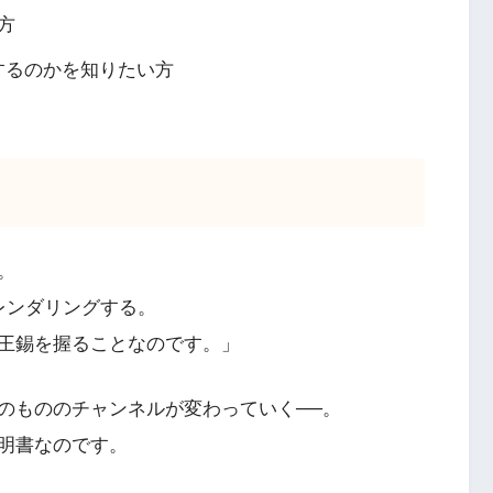
方
響するのかを知りたい方
。
をレンダリングする。
王錫を握ることなのです。」
のもののチャンネルが変わっていく──。
明書なのです。