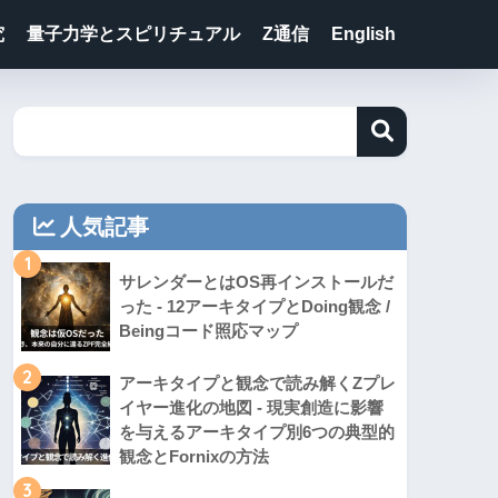
究
量子力学とスピリチュアル
Z通信
English
人気記事
1
サレンダーとはOS再インストールだ
った - 12アーキタイプとDoing観念 /
Beingコード照応マップ
2
アーキタイプと観念で読み解くZプレ
イヤー進化の地図 - 現実創造に影響
を与えるアーキタイプ別6つの典型的
観念とFornixの方法
3