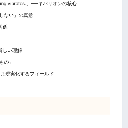
verything vibrates.」──キバリオンの核心
しない」の真意
の関係
新しい理解
もの」
のまま現実化するフィールド