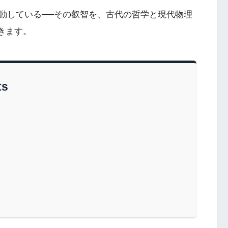
動している──その叡智を、古代の哲学と現代物理
きます。
ts