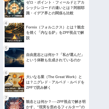
ゼロ・ポイント・フィールドとアカ
シックレコードの違いとは？阿頼耶
識・イデア界との関係も比較
4
Fornix（フォルニクス）とは？観念
を焼く「内なる炉」をZPF視点で解
説
5
自由意志とは何か？「私が選んだ」
という体験も生成されているのか
6
大いなる業（The Great Work）と
は？ニグレド・アルベド・ルベドを
ZPFで読み解く
7
観念とは何か？──ZPF視点で解き明
かす、“現実を歪めるフィルター”の