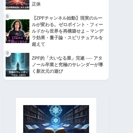
正体
8
【ZPFチャンネル始動】現実のルー
ルが変わる。ゼロポイント・フィー
ルドから世界を再構築せよ – マンデ
ラ効果・量子論・スピリチュアルを
超えて
9
ZPF的「大いなる業」完遂 ── アタ
ノール卒業と究極のサレンダーが導
く新次元の遊び